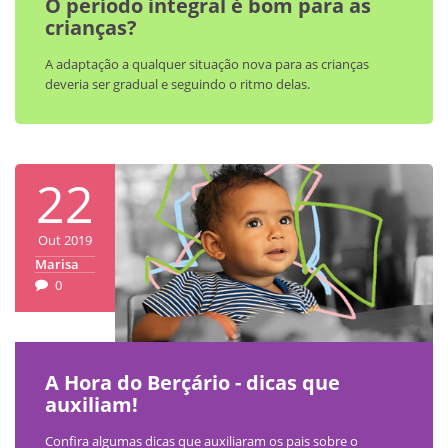
O período integral é bom para as
crianças?
A adaptação a qualquer situação nova para as crianças
deveria ser gradual e seguindo o ritmo delas.
22
Out 2019
Marisa
0
A Hora do Berçário - dicas que
auxiliam!
Confira algumas dicas que auxiliaram os pais sobre o